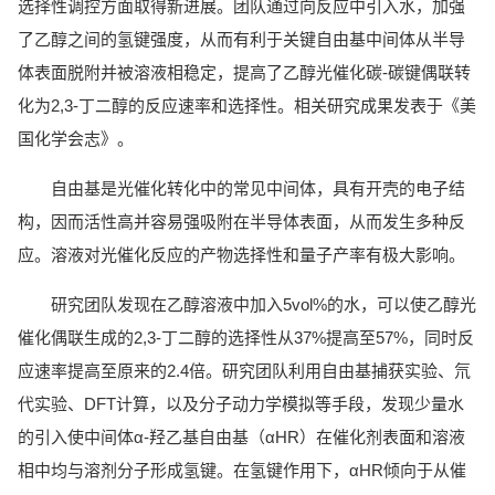
选择性调控方面取得新进展。团队通过向反应中引入水，加强
了乙醇之间的氢键强度，从而有利于关键自由基中间体从半导
体表面脱附并被溶液相稳定，提高了乙醇光催化碳-碳键偶联转
化为2,3-丁二醇的反应速率和选择性。相关研究成果发表于《美
国化学会志》。
自由基是光催化转化中的常见中间体，具有开壳的电子结
构，因而活性高并容易强吸附在半导体表面，从而发生多种反
应。溶液对光催化反应的产物选择性和量子产率有极大影响。
研究团队发现在乙醇溶液中加入5vol%的水，可以使乙醇光
催化偶联生成的2,3-丁二醇的选择性从37%提高至57%，同时反
应速率提高至原来的2.4倍。研究团队利用自由基捕获实验、氘
代实验、DFT计算，以及分子动力学模拟等手段，发现少量水
的引入使中间体α-羟乙基自由基（αHR）在催化剂表面和溶液
相中均与溶剂分子形成氢键。在氢键作用下，αHR倾向于从催